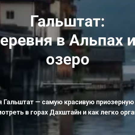
Гальштат:
еревня в Альпах 
озеро
я Гальштат — самую красивую приозерную
мотреть в горах Дахштайн и как легко орг