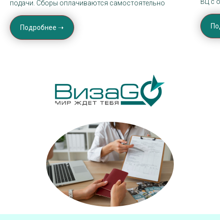
ВЦ с 
подачи. Сборы оплачиваются самостоятельно
По
Подробнее ➝