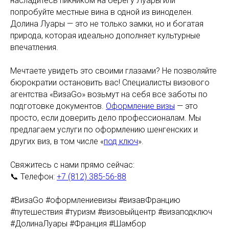
насладитесь пикником на берегу Луары или
попробуйте местные вина в одной из виноделен.
Долина Луары — это не только замки, но и богатая
природа, которая идеально дополняет культурные
впечатления.
Мечтаете увидеть это своими глазами? Не позволяйте
бюрократии остановить вас! Специалисты визового
агентства «ВизаGo» возьмут на себя все заботы по
подготовке документов.
Оформление визы
— это
просто, если доверить дело профессионалам. Мы
предлагаем услуги по оформлению шенгенских и
других виз, в том числе «
под ключ
».
Свяжитесь с нами прямо сейчас:
📞 Телефон:
+7 (812) 385-56-88
#ВизаGo #оформлениевизы #визавФранцию
#путешествия #туризм #визовыйцентр #визаподключ
#ДолинаЛуары #Франция #Шамбор