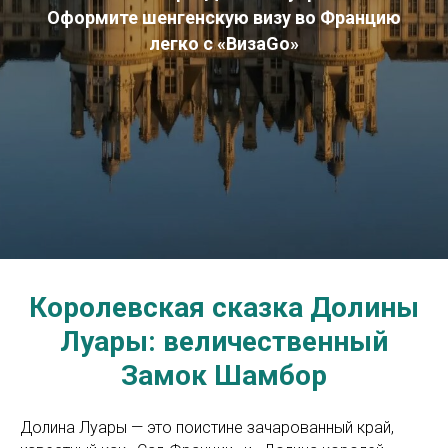
Оформите шенгенскую визу во Францию
легко с «ВизаGo»
Королевская сказка Долины
Луары: величественный
Замок Шамбор
Долина Луары — это поистине зачарованный край,