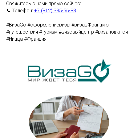
Свяжитесь с нами прямо сейчас:
📞 Телефон:
+7 (812) 385-56-88
#ВизаGo #оформлениевизы #визавФранцию
#путешествия #туризм #визовыйцентр #визаподключ
#Ницца #Франция