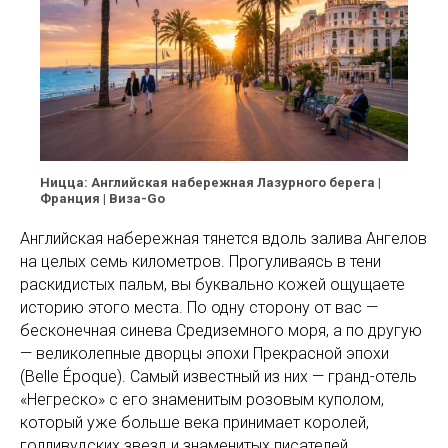
Ницца: Английская набережная Лазурного берега |
Франция | Виза-Go
Английская набережная тянется вдоль залива Ангелов
на целых семь километров. Прогуливаясь в тени
раскидистых пальм, вы буквально кожей ощущаете
историю этого места. По одну сторону от вас —
бесконечная синева Средиземного моря, а по другую
— великолепные дворцы эпохи Прекрасной эпохи
(Belle Époque). Самый известный из них — гранд-отель
«Негреско» с его знаменитым розовым куполом,
который уже больше века принимает королей,
голливудских звезд и знаменитых писателей.