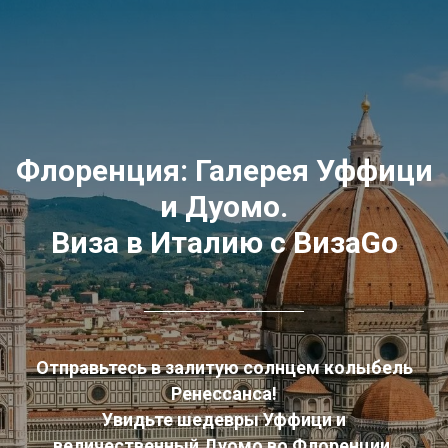
Флоренция: Галерея Уффици
и Дуомо.
Виза в Италию с ВизаGo
Отправьтесь в залитую солнцем колыбель
Ренессанса!
Увидьте шедевры Уффици и
величественный Дуомо во Флоренции.