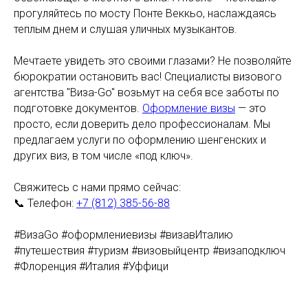
прогуляйтесь по мосту Понте Веккьо, наслаждаясь
теплым днем и слушая уличных музыкантов.
Мечтаете увидеть это своими глазами? Не позволяйте
бюрократии остановить вас! Специалисты визового
агентства "Виза-Go" возьмут на себя все заботы по
подготовке документов.
Оформление визы
— это
просто, если доверить дело профессионалам. Мы
предлагаем услуги по оформлению шенгенских и
других виз, в том числе «под ключ».
Свяжитесь с нами прямо сейчас:
📞 Телефон:
+7 (812) 385-56-88
#ВизаGo #оформлениевизы #визавИталию
#путешествия #туризм #визовыйцентр #визаподключ
#Флоренция #Италия #Уффици