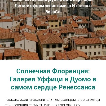
Легкое оформление визы в Италию с
ВизаGo
Солнечная Флоренция:
Галерея Уффици и Дуомо в
самом сердце Ренессанса
Тоскана залита ослепительным солнцем, а ее столица
— Флоренция — сияет, словно драгоценная